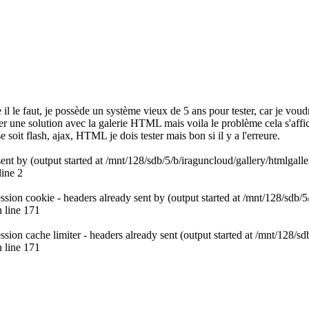
l le faut, je possède un système vieux de 5 ans pour tester, car je vou
ver une solution avec la galerie HTML mais voila le problème cela s'affich
soit flash, ajax, HTML je dois tester mais bon si il y a l'erreure.
nt by (output started at /mnt/128/sdb/5/b/iraguncloud/gallery/htmlgalle
line 2
ession cookie - headers already sent by (output started at /mnt/128/sdb/
 line 171
ession cache limiter - headers already sent (output started at /mnt/128/s
 line 171