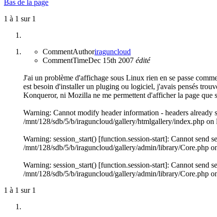
Bas de la page
1 à 1 sur 1
CommentAuthor
iraguncloud
CommentTime
Dec 15th 2007
édité
J'ai un problème d'affichage sous Linux rien en se passe comme i
est besoin d'installer un pluging ou logiciel, j'avais pensés trou
Konqueror, ni Mozilla ne me permettent d'afficher la page que se 
Warning: Cannot modify header information - headers already se
/mnt/128/sdb/5/b/iraguncloud/gallery/htmlgallery/index.php on 
Warning: session_start() [function.session-start]: Cannot send s
/mnt/128/sdb/5/b/iraguncloud/gallery/admin/library/Core.php on
Warning: session_start() [function.session-start]: Cannot send s
/mnt/128/sdb/5/b/iraguncloud/gallery/admin/library/Core.php on
1 à 1 sur 1