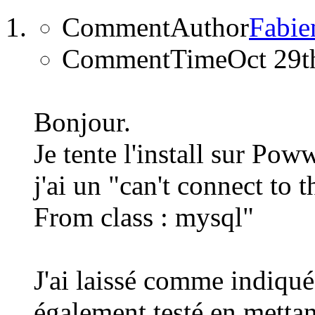
CommentAuthor
Fabie
CommentTime
Oct 29t
Bonjour.
Je tente l'install sur Pow
j'ai un "can't connect to 
From class : mysql"
J'ai laissé comme indiqué
également testé en mettan