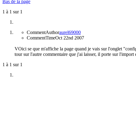
Bas de la page
1 à 1 sur 1
CommentAuthor
aurel69000
CommentTime
Oct 22nd 2007
VOici se que m'affiche la page quand je vais sur l'onglet "config
tour sur l'autre commentaire que j'ai laisser, il porte sur l'impo
1 à 1 sur 1