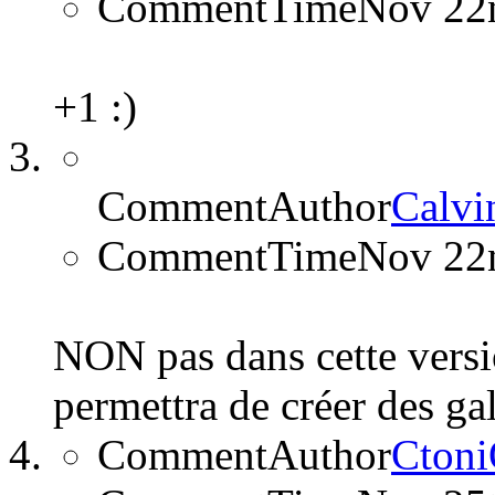
CommentTime
Nov 22
+1 :)
CommentAuthor
Calvi
CommentTime
Nov 22
NON pas dans cette versi
permettra de créer des ga
CommentAuthor
Cton