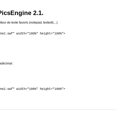
PicsEngine 2.1.
ur de texte favoris (notepad, textedit,...).
ne2.swf" width="100%" height="100%">
adécimal :
ne2.swf" width="100%" height="100%">