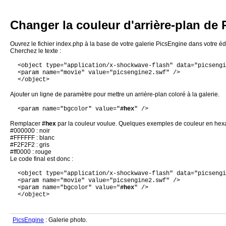
Changer la couleur d'arrière-plan de 
Ouvrez le fichier index.php à la base de votre galerie PicsEngine dans votre édite
Cherchez le texte :
<object type="application/x-shockwave-flash" data="picsengi
<param name="movie" value="picsengine2.swf" />
</object>
Ajouter un ligne de paramètre pour mettre un arrière-plan coloré à la galerie.
<param name="bgcolor" value="
#hex
" />
Remplacer
#hex
par la couleur voulue. Quelques exemples de couleur en hex
#000000 : noir
#FFFFFF : blanc
#F2F2F2 : gris
#ff0000 : rouge
Le code final est donc :
<object type="application/x-shockwave-flash" data="picsengi
<param name="movie" value="picsengine2.swf" />
<param name="bgcolor" value="
#hex
" />
</object>
PicsEngine
: Galerie photo.