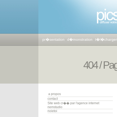
pr�sentation
d�monstration
t�l�charger
404 / Pa
a propos
contact
Site web cr�� par l'agence internet
nemstudio
noietoi